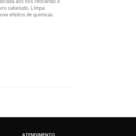
ibrada aos fios retirando o
uro cabeludo. Limpa
ve efeitos de químicas.
ATENDIMENTO