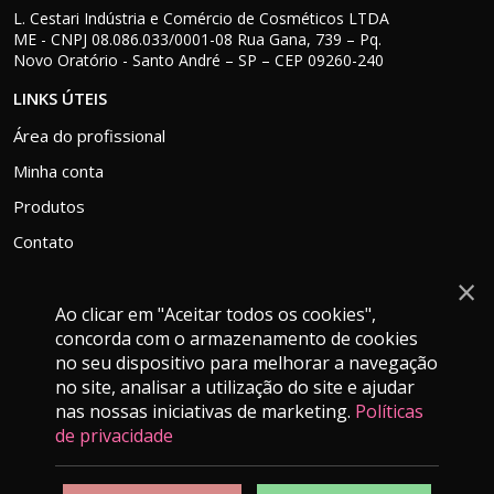
L. Cestari Indústria e Comércio de Cosméticos LTDA
ME - CNPJ 08.086.033/0001-08 Rua Gana, 739 – Pq.
Novo Oratório - Santo André – SP – CEP 09260-240
LINKS ÚTEIS
Área do profissional
Minha conta
Produtos
Contato
×
Ao clicar em "Aceitar todos os cookies",
concorda com o armazenamento de cookies
ATENDIMENTO
no seu dispositivo para melhorar a navegação
falecom@grankera.com.br
no site, analisar a utilização do site e ajudar
nas nossas iniciativas de marketing.
Políticas
(11) 9 9280-4139
de privacidade
Segunda a Sexta-feira das 9h as 16h.