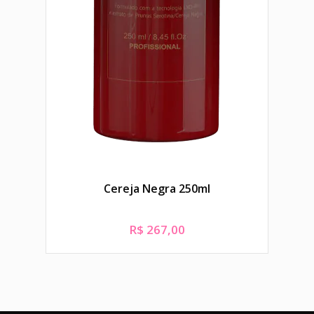
HOS
Cereja Negra 250ml
At
R$
267,00