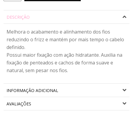
Modelador
I
DESCRIÇÃO
LOVE
CACHOS
E
Melhora o acabamento e alinhamento dos fios
CRESPOS
reduzindo o frizz e mantém por mais tempo o cabelo
quantidade
definido.
Possui maior fixação com ação hidratante. Auxilia na
fixação de penteados e cachos de forma suave e
natural, sem pesar nos fios.
INFORMAÇÃO ADICIONAL
AVALIAÇÕES