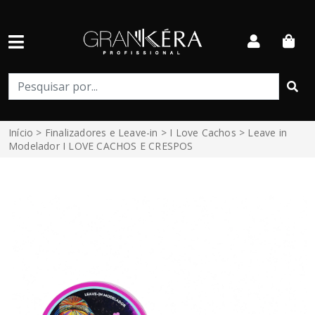
Início
>
Finalizadores e Leave-in
>
I Love Cachos
> Leave in
Modelador I LOVE CACHOS E CRESPOS