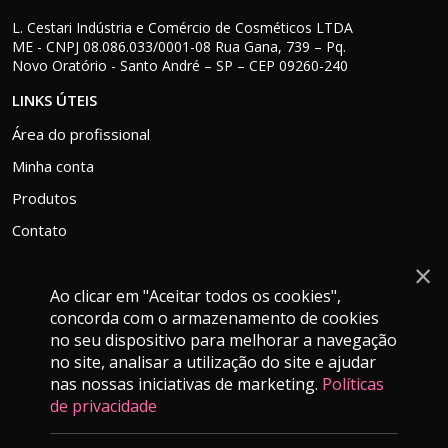
L. Cestari Indústria e Comércio de Cosméticos LTDA
ME - CNPJ 08.086.033/0001-08 Rua Gana, 739 – Pq.
Novo Oratório - Santo André – SP – CEP 09260-240
LINKS ÚTEIS
Área do profissional
Minha conta
Produtos
Contato
×
Ao clicar em "Aceitar todos os cookies",
concorda com o armazenamento de cookies
ATENDIMENTO
no seu dispositivo para melhorar a navegação
falecom@grankera.com.br
no site, analisar a utilização do site e ajudar
nas nossas iniciativas de marketing.
Políticas
(11) 9 9280-4139
de privacidade
Segunda a Sexta-feira das 9h as 16h.