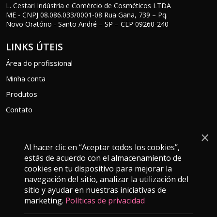
L. Cestari Indústria e Comércio de Cosméticos LTDA
ME - CNPJ 08.086.033/0001-08 Rua Gana, 739 – Pq.
Novo Oratório - Santo André – SP – CEP 09260-240
LINKS ÚTEIS
Área do profissional
Minha conta
Produtos
Contato
×
Al hacer clic en “Aceptar todos los cookies”,
estás de acuerdo con el almacenamiento de
ATENDIMENTO
cookies en tu dispositivo para mejorar la
falecom@grankera.com.br
navegación del sitio, analizar la utilización del
sitio y ayudar en nuestras iniciativas de
(11) 9 9280-4139
marketing.
Políticas de privacidad
Segunda a Sexta-feira das 9h as 16h.