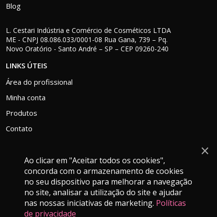
Blog
L. Cestari Indústria e Comércio de Cosméticos LTDA
ME - CNPJ 08.086.033/0001-08 Rua Gana, 739 – Pq.
Novo Oratório - Santo André – SP – CEP 09260-240
LINKS ÚTEIS
Área do profissional
Minha conta
Produtos
Contato
×
Ao clicar em "Aceitar todos os cookies",
concorda com o armazenamento de cookies
ATENDIMENTO
no seu dispositivo para melhorar a navegação
falecom@grankera.com.br
no site, analisar a utilização do site e ajudar
nas nossas iniciativas de marketing.
Políticas
(11) 9 9280-4139
de privacidade