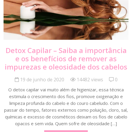
Detox Capilar – Saiba a importância
e os benefícios de remover as
impurezas e oleosidade dos cabelos
19 de junho de 2020
14482 views
0
O detox capilar vai muito além de higienizar, essa técnica
estimula o crescimento dos fios, promove oxigenação e
limpeza profunda do cabelo e do couro cabeludo. Com o
passar do tempo, fatores externos como poluição, cloro, sal,
químicas e excesso de cosméticos deixam os fios de cabelo
opacos e sem vida. Quem sofre de oleosidade […]