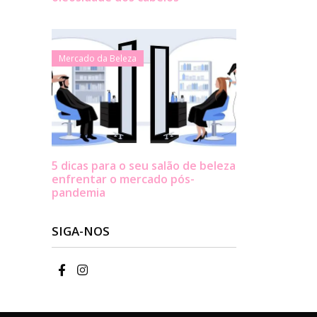
Mercado da Beleza
5 dicas para o seu salão de beleza
enfrentar o mercado pós-
pandemia
SIGA-NOS