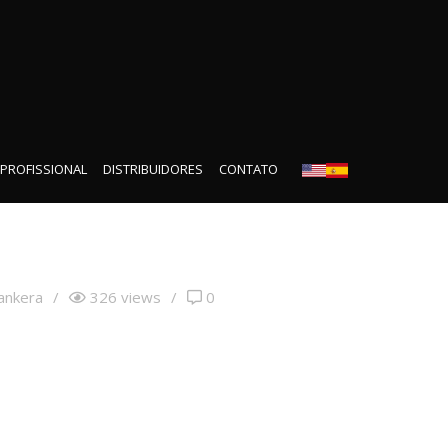
 PROFISSIONAL
DISTRIBUIDORES
CONTATO
ankera
/
326 views
/
0