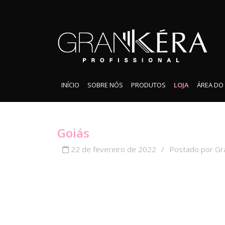
INÍCIO
SOBRE NÓS
PRODUTOS
LOJA
ÁREA DO
Goiás
22 de fevereiro de 2022
/
Postado por Gr