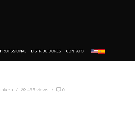
 PROFISSIONAL
DISTRIBUIDORES
CONTATO
ankera
/
435 views
/
0