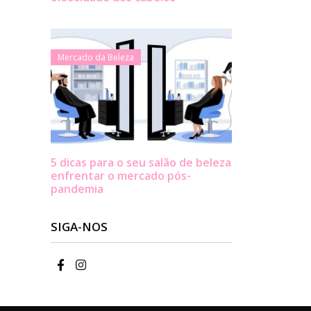
Mercado da Beleza
5 dicas para o seu salão de beleza
enfrentar o mercado pós-
pandemia
SIGA-NOS