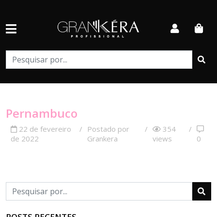
Pernambuco
22 de fevereiro
/
Postado por
/
354
/
de 2022
Grankera
views
0
POSTS RECENTES