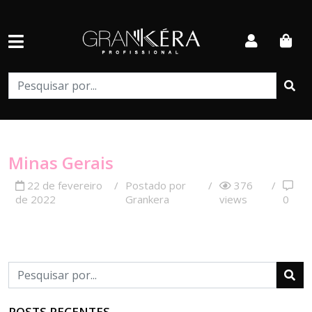
Minas Gerais
22 de fevereiro
/
Postado por
/
376
/
de 2022
Grankera
views
0
POSTS RECENTES